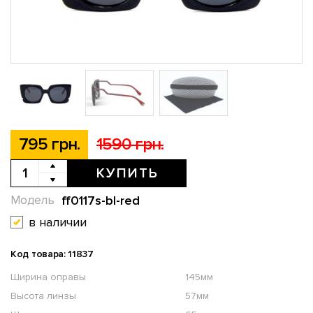
795 грн.
1590 грн.
КУПИТЬ
ff0117s-bl-red
Модель
в наличии
Код товара: 11837
Ширина оправы
145мм
Высота линзы
57мм