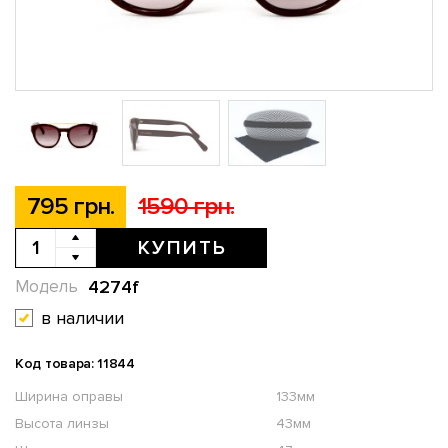
795 грн.
1590 грн.
КУПИТЬ
4274f
Модель
в наличии
Код товара: 11844
Ширина оправы
133мм
Высота линзы
43мм