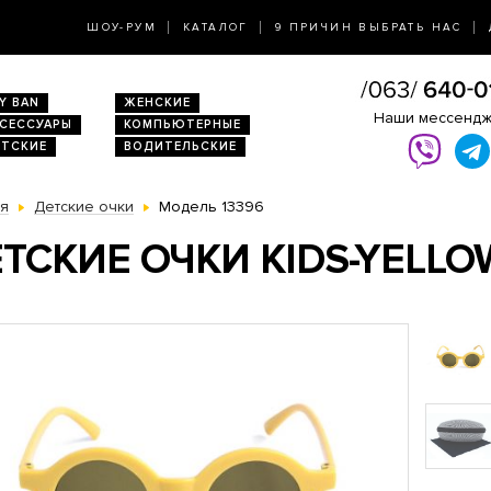
ШОУ-РУМ
КАТАЛОГ
9 ПРИЧИН ВЫБРАТЬ НАС
Y BAN
ЖЕНСКИЕ
Наши мессенд
КСЕССУАРЫ
КОМПЬЮТЕРНЫЕ
ЕТСКИЕ
ВОДИТЕЛЬСКИЕ
ая
Детские очки
Модель 13396
ТСКИЕ ОЧКИ KIDS-YELLO