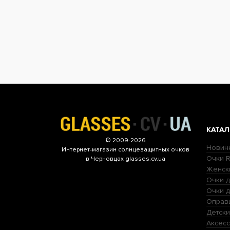
КАТАЛ
© 2009-2026
Новин
Интернет-магазин
солнцезащитных очков
Очки R
в Черновцах glasses.cv.ua
Женск
Очки д
Очки 
Оправ
Детски
Аксесс