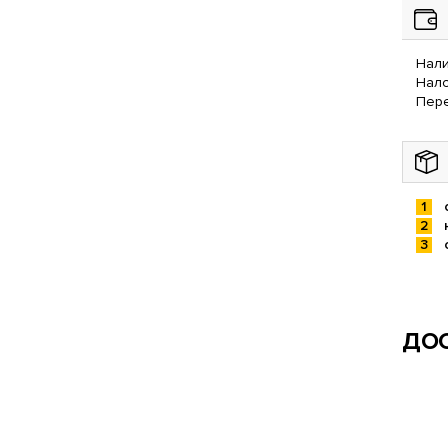
Нали
Нал
Пере
ДОС