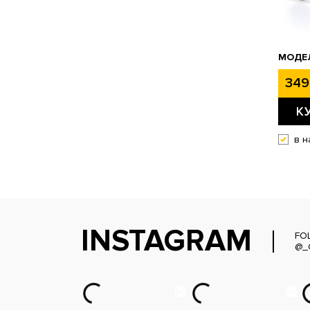
МОДЕЛ
349
К
в н
INSTAGRAM
FO
@_