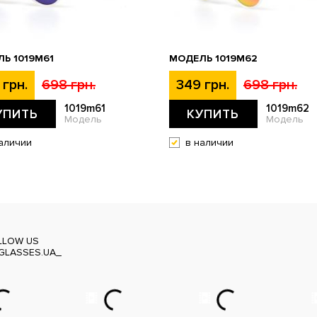
Ь 1019M61
МОДЕЛЬ 1019M62
 грн.
698 грн.
349 грн.
698 грн.
1019m61
1019m62
УПИТЬ
КУПИТЬ
Модель
Модель
аличии
в наличии
LLOW US
GLASSES.UA_