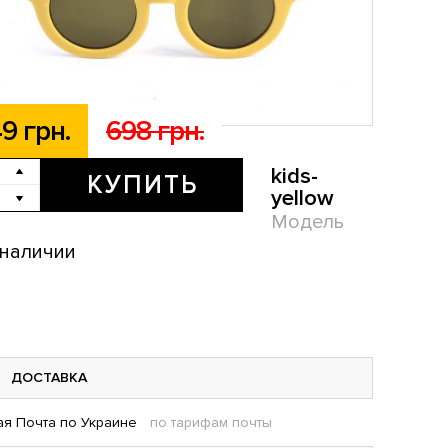
9 грн.
698 грн.
kids-
КУПИТЬ
yellow
Модель
 наличии
ДОСТАВКА
я Почта по Украине
по тарифам почты