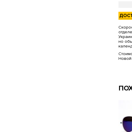
ДОС
Скорос
отделе
Украин
но обы
календ
Стоимо
Новой
ПО