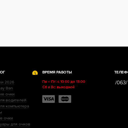
ОГ
ВРЕМЯ РАБОТЫ
ТЕЛЕФ
Пн – Пт: с 10:00 до 19:00
ки 2026
Сб и Вс: выходной
ay Ban
ие очки
ля водителей
для компьютера
ы
е очки
уары для очков