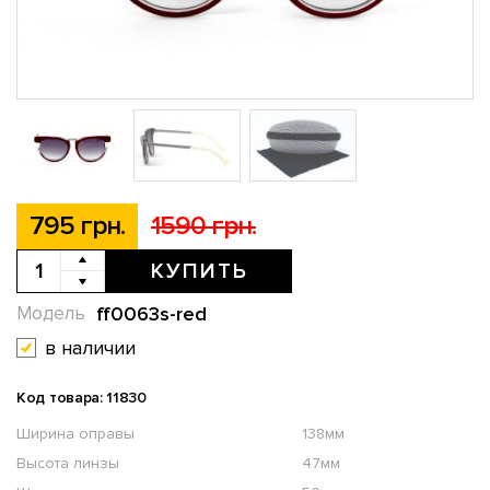
795 грн.
1590 грн.
КУПИТЬ
ff0063s-red
Модель
в наличии
Код товара: 11830
Ширина оправы
138мм
Высота линзы
47мм