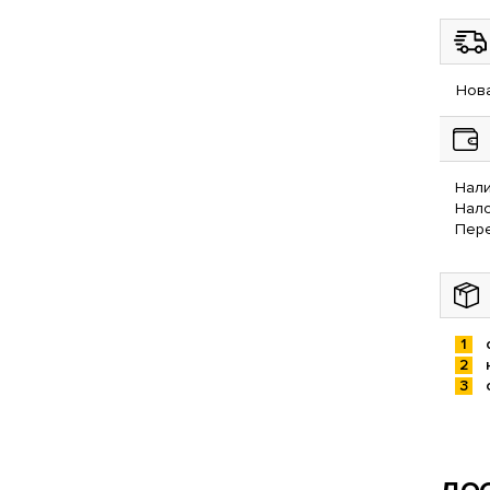
Нова
Нали
Нал
Пере