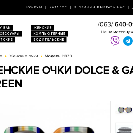
ШОУ-РУМ
КАТАЛОГ
9 ПРИЧИН ВЫБРАТЬ НАС
Y BAN
ЖЕНСКИЕ
Наши мессенд
КСЕССУАРЫ
КОМПЬЮТЕРНЫЕ
ЕТСКИЕ
ВОДИТЕЛЬСКИЕ
ая
Женские очки
Модель 11839
НСКИЕ ОЧКИ DOLCE & GA
REEN