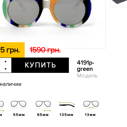
5 грн.
1590 грн.
4191p-
КУПИТЬ
green
Модель
 наличии
м
55мм
65мм
135мм
13мм