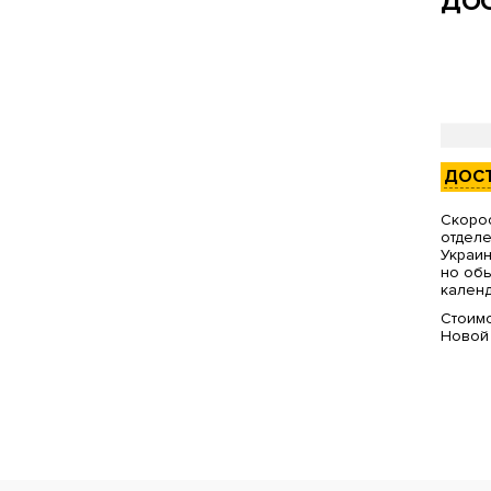
ДОС
ДОС
Скорос
отделе
Украин
но обы
календ
Стоимо
Новой