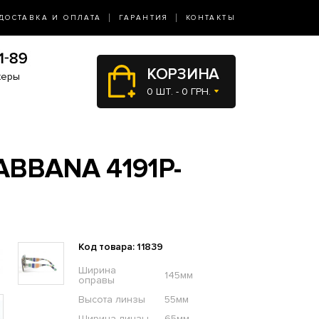
ДОСТАВКА И ОПЛАТА
ГАРАНТИЯ
КОНТАКТЫ
КОРЗИНА
жеры
0 ШТ. - 0 ГРН.
BBANA 4191P-
Код товара: 11839
Ширина
145мм
оправы
Высота линзы
55мм
Ширина линзы
65мм