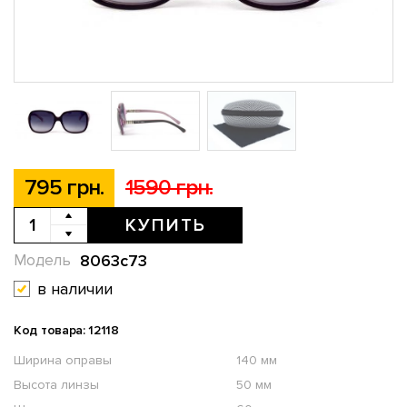
795 грн.
1590 грн.
КУПИТЬ
8063c73
Модель
в наличии
Код товара: 12118
Ширина оправы
140 мм
Высота линзы
50 мм