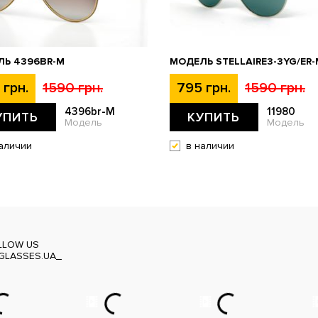
Ь 4396BR-M
МОДЕЛЬ STELLAIRE3-3YG/ER-
 грн.
1590 грн.
795 грн.
1590 грн.
4396br-M
11980
УПИТЬ
КУПИТЬ
Модель
Модель
аличии
в наличии
LLOW US
GLASSES.UA_