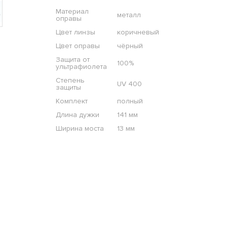
Материал
металл
оправы
Цвет линзы
коричневый
Цвет оправы
чёрный
Защита от
100%
ультрафиолета
Степень
UV 400
защиты
Комплект
полный
Длина дужки
141 мм
Ширина моста
13 мм