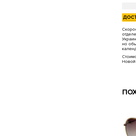
ДОС
Скорос
отделе
Украин
но обы
календ
Стоимо
Новой
ПО