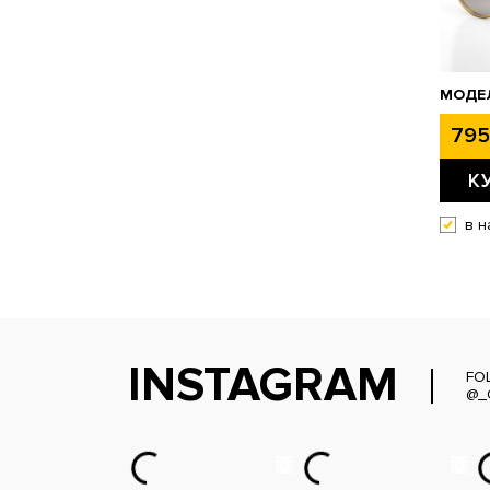
МОДЕЛ
795
К
в н
INSTAGRAM
FO
@_