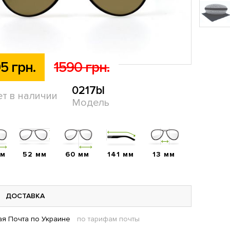
5 грн.
1590 грн.
0217bl
ет в наличии
Модель
мм
52 мм
60 мм
141 мм
13 мм
ДОСТАВКА
я Почта по Украине
по тарифам почты