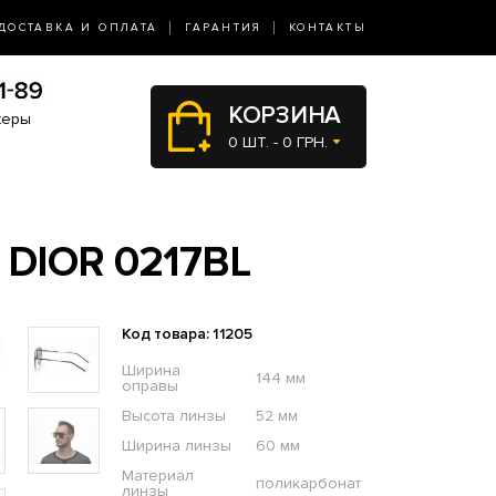
ДОСТАВКА И ОПЛАТА
ГАРАНТИЯ
КОНТАКТЫ
КОРЗИНА
жеры
0 ШТ. - 0 ГРН.
5
DIOR 0217BL
Код товара: 11205
Ширина
144 мм
оправы
Высота линзы
52 мм
Ширина линзы
60 мм
Материал
поликарбонат
линзы