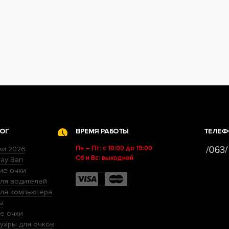
ОГ
ВРЕМЯ РАБОТЫ
ТЕЛЕФ
Пн – Пт: с 10:00 до 19:00
ки 2026
Сб и Вс: выходной
ay Ban
ие очки
ля водителей
для компьютера
ы
е очки
уары для очков