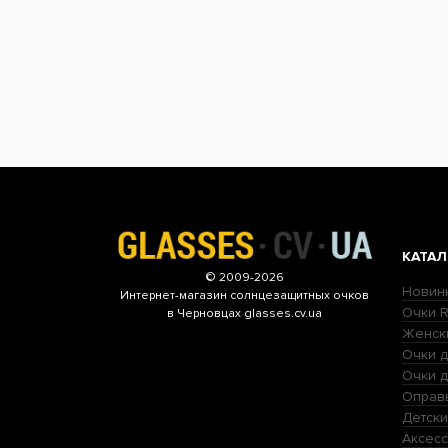
КАТАЛ
© 2009-2026
Новин
Интернет-магазин
солнцезащитных очков
Очки R
в Черновцах glasses.cv.ua
Женск
Очки д
Очки 
Оправ
Детски
Аксесс