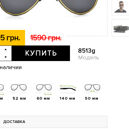
5 грн.
1590 грн.
8513g
КУПИТЬ
Модель
 наличии
мм
52 мм
60 мм
140 мм
50 мм
ДОСТАВКА