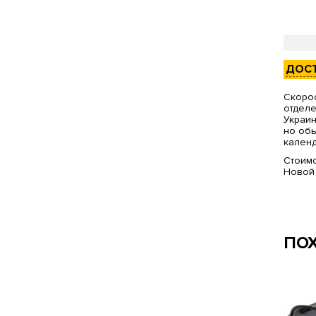
ДОС
Скорос
отделе
Украин
но обы
календ
Стоимо
Новой
ПО