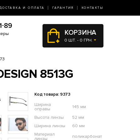
ДОСТАВКА И ОПЛАТА
ГАРАНТИЯ
КОНТАКТЫ
КОРЗИНА
жеры
0 ШТ. - 0 ГРН.
73
ESIGN 8513G
Код товара: 9373
Ширина
145 мм
оправы
Высота линзы
52 мм
Ширина линзы
60 мм
Материал
поликарбонат
линзы