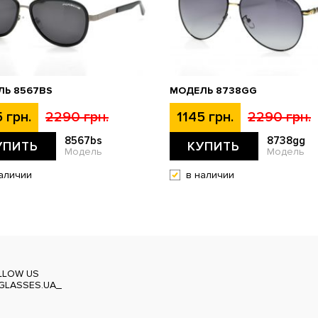
ЛЬ 8567BS
МОДЕЛЬ 8738GG
 грн.
2290 грн.
1145 грн.
2290 грн.
8567bs
8738gg
УПИТЬ
КУПИТЬ
Модель
Модель
аличии
в наличии
LLOW US
GLASSES.UA_