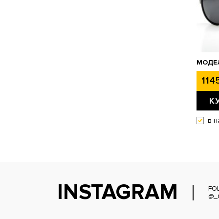
МОДЕ
1145
К
в н
INSTAGRAM
FO
@_