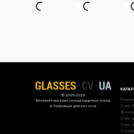
КАТАЛ
© 2009-2026
Новин
Интернет-магазин
солнцезащитных очков
Очки R
в Черновцах glasses.cv.ua
Женск
Очки д
Очки 
Оправ