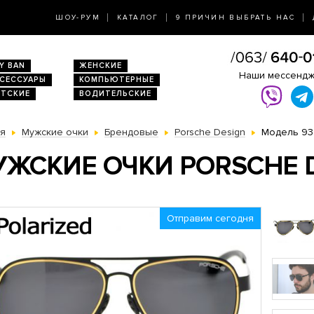
ШОУ-РУМ
КАТАЛОГ
9 ПРИЧИН ВЫБРАТЬ НАС
Y BAN
ЖЕНСКИЕ
Наши мессенд
КСЕССУАРЫ
КОМПЬЮТЕРНЫЕ
ЕТСКИЕ
ВОДИТЕЛЬСКИЕ
ая
Мужские очки
Брендовые
Porsche Design
Модель 93
ЖСКИЕ ОЧКИ PORSCHE D
Отправим сегодня