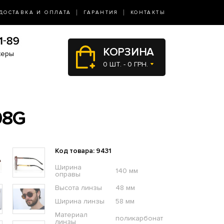
ДОСТАВКА И ОПЛАТА
ГАРАНТИЯ
КОНТАКТЫ
КОРЗИНА
жеры
0 ШТ. - 0 ГРН.
08G
Код товара: 9431
Ширина
140 мм
оправы
Высота линзы
48 мм
Ширина линзы
58 мм
Материал
поликарбонат
линзы