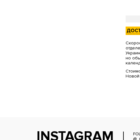
ДОС
Скорос
отделе
Украин
но обы
календ
Стоимо
Новой
INSTAGRAM
FO
@_