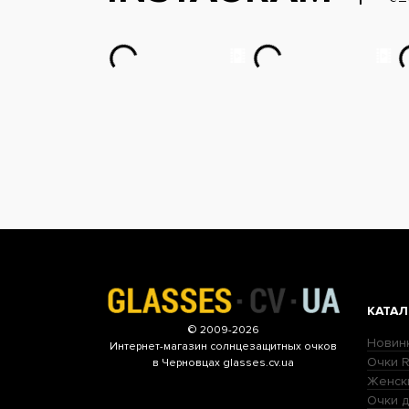
КАТАЛ
© 2009-2026
Новин
Интернет-магазин
солнцезащитных очков
Очки R
в Черновцах glasses.cv.ua
Женск
Очки д