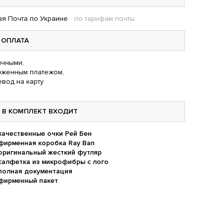
я Почта по Украине
по тарифам почты
ОПЛАТА
чными,
оженным платежом,
вод на карту
В КОМПЛЕКТ ВХОДИТ
качественные очки Рей Бен
фирменная коробка Ray Ban
оригинальный жесткий футляр
салфетка из микрофибры с лого
полная документация
фирменный пакет