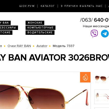
ШОУ-РУМ
КАТАЛОГ
9 ПРИЧИН ВЫБРАТЬ НАС
Y BAN
ЖЕНСКИЕ
Наши мессенд
КСЕССУАРЫ
КОМПЬЮТЕРНЫЕ
ЕТСКИЕ
ВОДИТЕЛЬСКИЕ
ая
Очки RAY BAN
Aviator
Модель 7337
Y BAN AVIATOR 3026BR