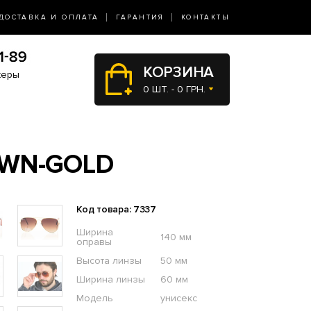
ДОСТАВКА И ОПЛАТА
ГАРАНТИЯ
КОНТАКТЫ
КОРЗИНА
жеры
0 ШТ. - 0 ГРН.
OWN-GOLD
Код товара: 7337
Ширина
140 мм
оправы
Высота линзы
50 мм
Ширина линзы
60 мм
Модель
унисекс