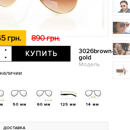
5 грн.
890 грн.
3026brown-
КУПИТЬ
gold
Модель
 наличии
мм
50 мм
60 мм
125 мм
14 мм
ДОСТАВКА