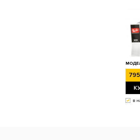
МОДЕЛ
795
К
в н