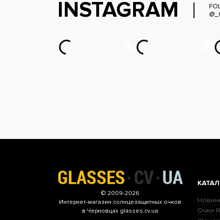
INSTAGRAM
FO
@_
КАТАЛ
© 2009-2026
Новин
Интернет-магазин
солнцезащитных очков
Очки R
в Черновцах glasses.cv.ua