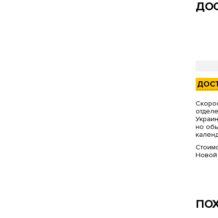
ДОС
ДОС
Скорос
отделе
Украин
но обы
календ
Стоимо
Новой
ПО