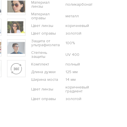
Материал
поликарбонат
линзы
Материал
металл
оправы
Цвет линзы
коричневый
Цвет оправы
золотой
Защита от
100%
ультрафиолета
Степень
UV 400
защиты
Комплект
полный
Длина дужки
125 мм
Ширина моста
14 мм
коричневый
Цвет линзы
градиент
Цвет оправы
золотой