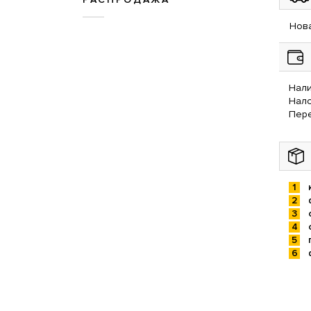
Нова
Нали
Нал
Пере