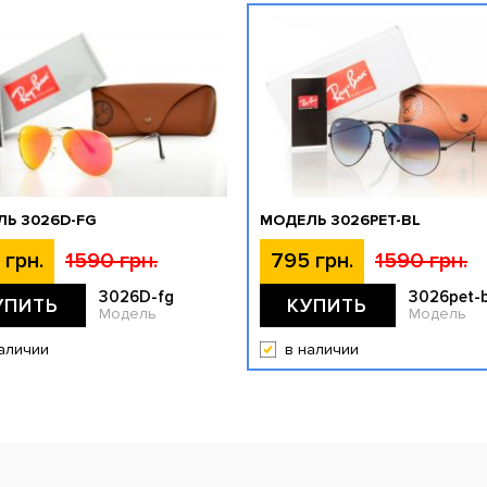
Ь 3026D-FG
МОДЕЛЬ 3026PET-BL
 грн.
1590 грн.
795 грн.
1590 грн.
3026D-fg
3026pet-b
УПИТЬ
КУПИТЬ
Модель
Модель
аличии
в наличии