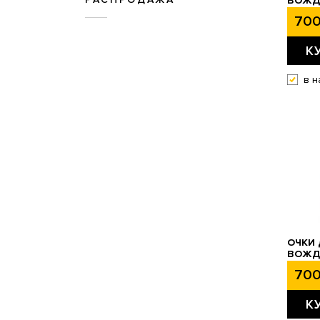
ВОЖД
700
К
в н
ОЧКИ 
ВОЖДЕ
700
К