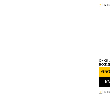
в н
ОЧКИ 
ВОЖДЕ
650
К
в н