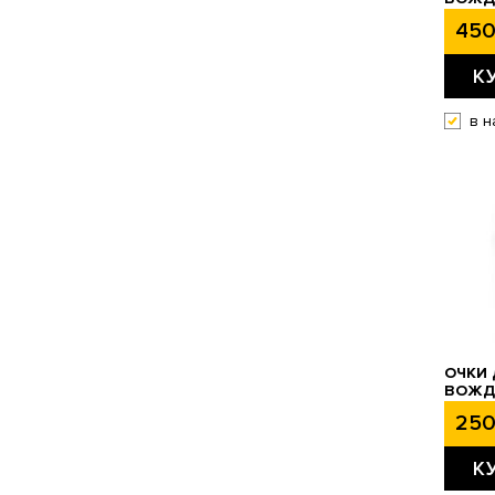
450
К
в н
ОЧКИ 
ВОЖД
250
К