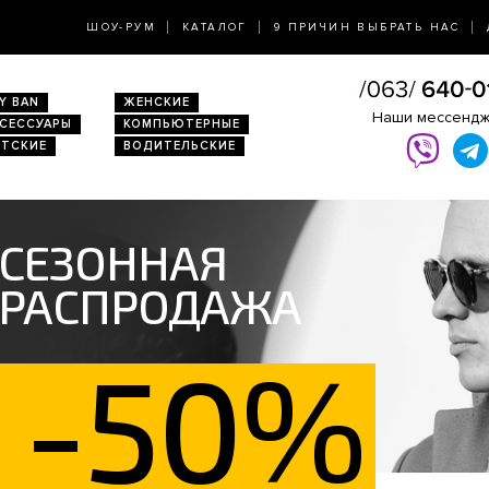
ШОУ-РУМ
КАТАЛОГ
9 ПРИЧИН ВЫБРАТЬ НАС
Y BAN
ЖЕНСКИЕ
Наши мессенд
КСЕССУАРЫ
КОМПЬЮТЕРНЫЕ
ЕТСКИЕ
ВОДИТЕЛЬСКИЕ
СЕЗОННАЯ
РАСПРОДАЖА
-50%