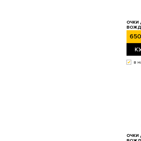
ОЧКИ 
ВОЖД
650
К
в н
ОЧКИ 
ВОЖДЕ