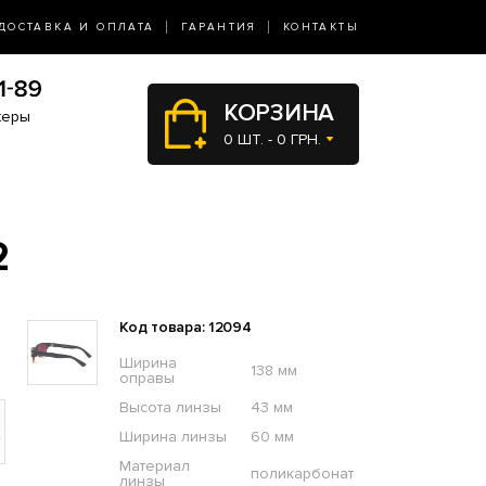
ДОСТАВКА И ОПЛАТА
ГАРАНТИЯ
КОНТАКТЫ
КОРЗИНА
жеры
0 ШТ. - 0 ГРН.
2
Код товара: 12094
Ширина
138 мм
оправы
Высота линзы
43 мм
Ширина линзы
60 мм
Материал
поликарбонат
линзы