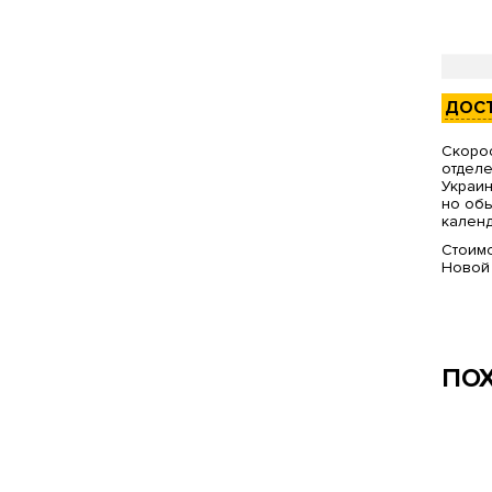
ДОС
Скорос
отделе
Украин
но обы
календ
Стоимо
Новой
ПО