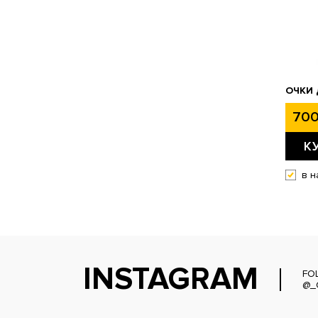
ОЧКИ 
700
К
в н
INSTAGRAM
FO
@_