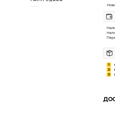
Нова
Нали
Нал
Пере
ДОС