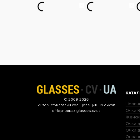
КАТАЛ
© 2009-2026
Новин
Интернет-магазин
солнцезащитных очков
Очки R
в Черновцах glasses.cv.ua
Женск
Очки д
Очки 
Оправ