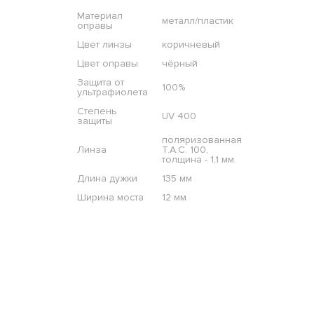
Материал
металл/пластик
оправы
Цвет линзы
коричневый
Цвет оправы
чёрный
Защита от
100%
ультрафиолета
Степень
UV 400
защиты
поляризованная
Линза
T.A.C. 100,
толщина - 1,1 мм.
Длина дужки
135 мм
Ширина моста
12 мм