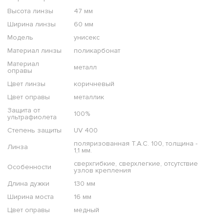
Высота линзы
47 мм
Ширина линзы
60 мм
Модель
унисекс
Материал линзы
поликарбонат
Материал
металл
оправы
Цвет линзы
коричневый
Цвет оправы
металлик
Защита от
100%
ультрафиолета
Степень защиты
UV 400
поляризованная T.A.C. 100, толщина -
Линза
1,1 мм.
сверхгибкие, сверхлегкие, отсутствие
Особенности
узлов крепления
Длина дужки
130 мм
Ширина моста
16 мм
Цвет оправы
медный