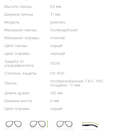
Высота линзы
53 мм
Ширина линзы
71 мм
Модель
унисекс
Материал линзы
поликарбонат
Материал оправы
пластик
Цвет линзы
серый
Цвет оправы
чёрный
Защита от
100%
ультрафиолета
Степень защиты
UV 400
поляризованная T.A.C. 100,
Линза
толщина - 1,1 мм.
Длина дужки
125 мм
Ширина моста
0 мм
Цвет оправы
серый