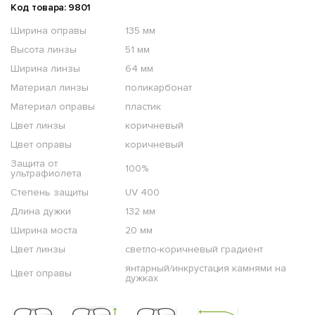
Код товара: 9801
Ширина оправы
135 мм
Высота линзы
51 мм
Ширина линзы
64 мм
Материал линзы
поликарбонат
Материал оправы
пластик
Цвет линзы
коричневый
Цвет оправы
коричневый
Защита от
100%
ультрафиолета
Степень защиты
UV 400
Длина дужки
132 мм
Ширина моста
20 мм
Цвет линзы
светло-коричневый градиент
янтарный/инкрустация камнями на
Цвет оправы
дужках