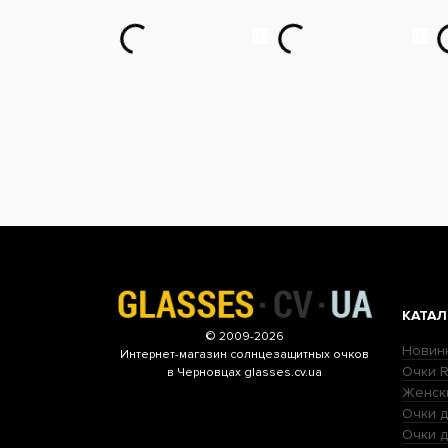
КАТАЛ
© 2009-2026
Новин
Интернет-магазин
солнцезащитных очков
Очки R
в Черновцах glasses.cv.ua
Женск
Очки д
Очки 