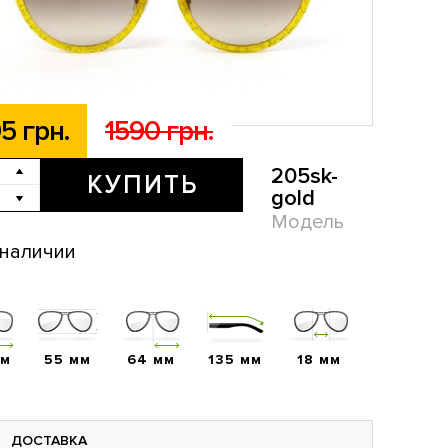
5 грн.
1590 грн.
205sk-
КУПИТЬ
gold
Модель
 наличии
мм
55 мм
64 мм
135 мм
18 мм
ДОСТАВКА