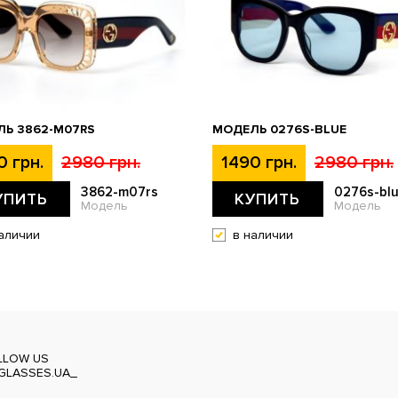
Ь 3862-M07RS
МОДЕЛЬ 0276S-BLUE
0 грн.
2980 грн.
1490 грн.
2980 грн.
3862-m07rs
0276s-bl
УПИТЬ
КУПИТЬ
Модель
Модель
аличии
в наличии
LLOW US
GLASSES.UA_