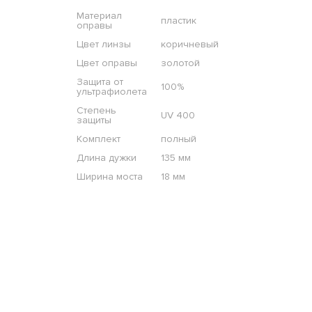
Материал
пластик
оправы
Цвет линзы
коричневый
Цвет оправы
золотой
Защита от
100%
ультрафиолета
Степень
UV 400
защиты
Комплект
полный
Длина дужки
135 мм
Ширина моста
18 мм