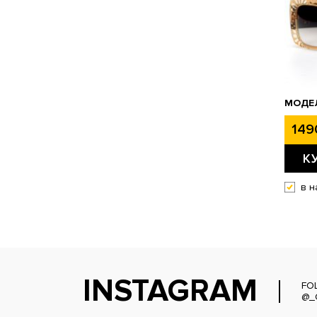
МОДЕЛ
149
К
в н
INSTAGRAM
FO
@_