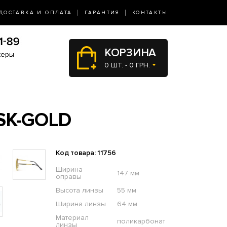
ДОСТАВКА И ОПЛАТА
ГАРАНТИЯ
КОНТАКТЫ
КОРЗИНА
жеры
0 ШТ. - 0 ГРН.
SK-GOLD
Код товара: 11756
Ширина
147 мм
оправы
Высота линзы
55 мм
Ширина линзы
64 мм
Материал
поликарбонат
линзы