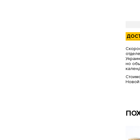
ДОС
Скорос
отделе
Украин
но обы
календ
Стоимо
Новой
ПО