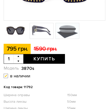
795 грн.
1590 грн.
КУПИТЬ
3870s
Модель
в наличии
Код товара: 11792
Ширина оправы
150мм
Высота линзы
50мм
Ширина линзы
55мм