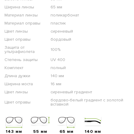
Ширина линзы
65 мм
Материал линзы
поликарбонат
Материал оправы
пластик
Цвет линзы
сиреневый
Цвет оправы
бордовый
Защита от
100%
ультрафиолета
Степень защиты
UV 400
Комплект
полный
Длина дужки
140 мм
Ширина моста
16 мм
Цвет линзы
сиреневый градиент
бордово-белый градиент с золотой
Цвет оправы
вставкой
143 мм
55 мм
65 мм
140 мм