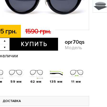
5 грн.
1590 грн.
opr70qs
КУПИТЬ
Модель
 наличии
мм
59 мм
62 мм
135 мм
11 мм
ДОСТАВКА