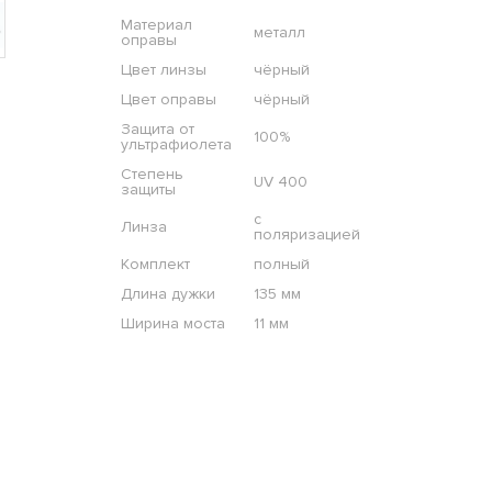
Материал
металл
оправы
Цвет линзы
чёрный
Цвет оправы
чёрный
Защита от
100%
ультрафиолета
Степень
UV 400
защиты
с
Линза
поляризацией
Комплект
полный
Длина дужки
135 мм
Ширина моста
11 мм