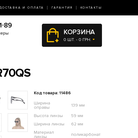
ДОСТАВКА И ОПЛАТА
ГАРАНТИЯ
КОНТАКТЫ
КОРЗИНА
жеры
0 ШТ. - 0 ГРН.
R70QS
Код товара: 11486
Ширина
139 мм
оправы
Высота линзы
59 мм
Ширина линзы
62 мм
Материал
поликарбонат
линзы