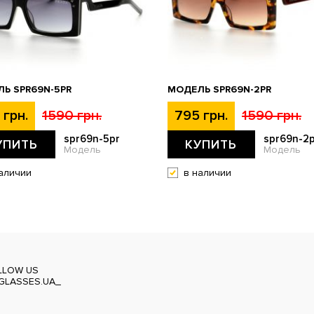
Ь SPR69N-5PR
МОДЕЛЬ SPR69N-2PR
 грн.
1590 грн.
795 грн.
1590 грн.
spr69n-5pr
spr69n-2p
УПИТЬ
КУПИТЬ
Модель
Модель
аличии
в наличии
LLOW US
GLASSES.UA_