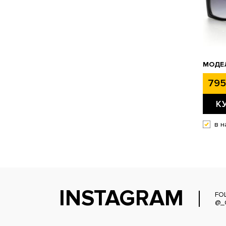
МОДЕЛ
795
К
в н
INSTAGRAM
FO
@_