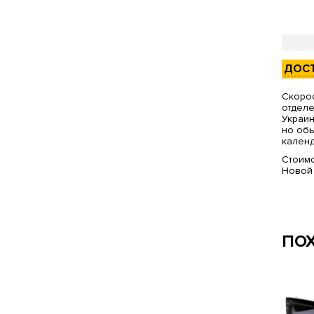
ДОС
Скорос
отделе
Украин
но обы
календ
Стоимо
Новой
ПО