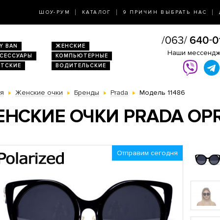
ШОУ-РУМ
КАТАЛОГ
9 ПРИЧИН ВЫБРАТЬ НАС
Y BAN
ЖЕНСКИЕ
Наши мессенд
КСЕССУАРЫ
КОМПЬЮТЕРНЫЕ
ЕТСКИЕ
ВОДИТЕЛЬСКИЕ
ая
Женские очки
Бренды
Prada
Модель 11486
НСКИЕ ОЧКИ PRADA OP
Отправим сегодня