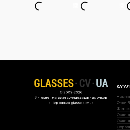
КАТАЛ
© 2009-2026
Новин
Интернет-магазин
солнцезащитных очков
Очки R
в Черновцах glasses.cv.ua
Женск
Очки д
Очки 
Оправ