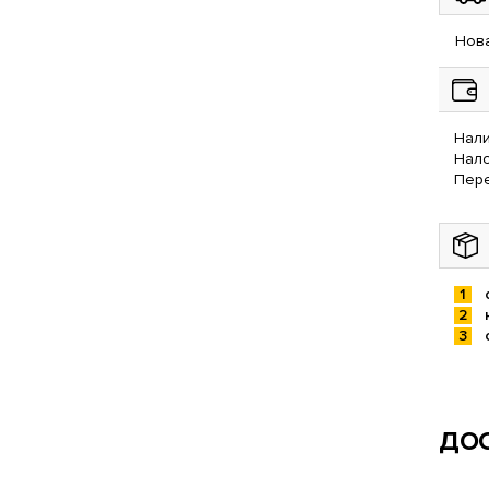
Нова
Нали
Нал
Пере
ДОС