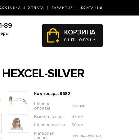
ДОСТАВКА И ОПЛАТА
ГАРАНТИЯ
КОНТАКТЫ
КОРЗИНА
жеры
0 ШТ. - 0 ГРН.
HEXCEL-SILVER
Код товара: 8682
Ширина
144 мм
оправы
Высота линзы
57 мм
Ширина линзы
58 мм
Материал
поликарбонат
линзы