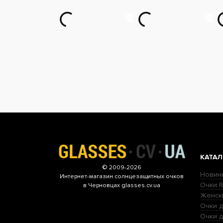
КАТАЛ
© 2009-2026
Новин
Интернет-магазин
солнцезащитных очков
Очки R
в Черновцах glasses.cv.ua
Женск
Очки д
Очки 