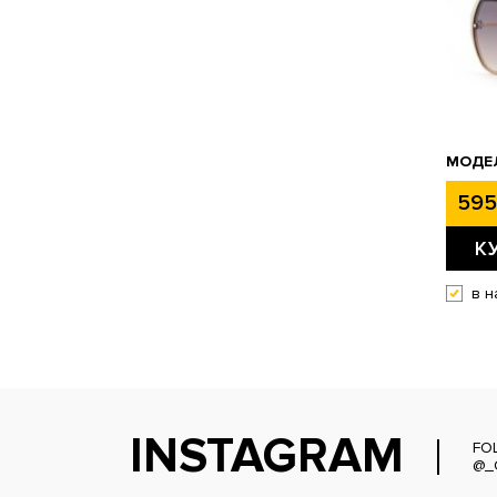
МОДЕЛ
595
К
в н
INSTAGRAM
FO
@_