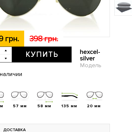
9 грн.
398 грн.
hexcel-
КУПИТЬ
silver
Модель
 наличии
мм
57 мм
58 мм
135 мм
20 мм
ДОСТАВКА