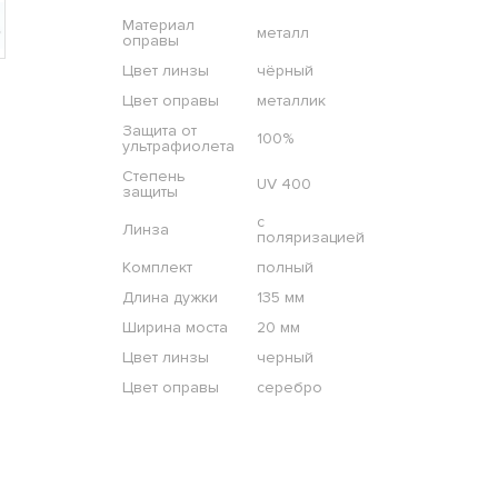
Материал
металл
оправы
Цвет линзы
чёрный
Цвет оправы
металлик
Защита от
100%
ультрафиолета
Степень
UV 400
защиты
с
Линза
поляризацией
Комплект
полный
Длина дужки
135 мм
Ширина моста
20 мм
Цвет линзы
черный
Цвет оправы
серебро