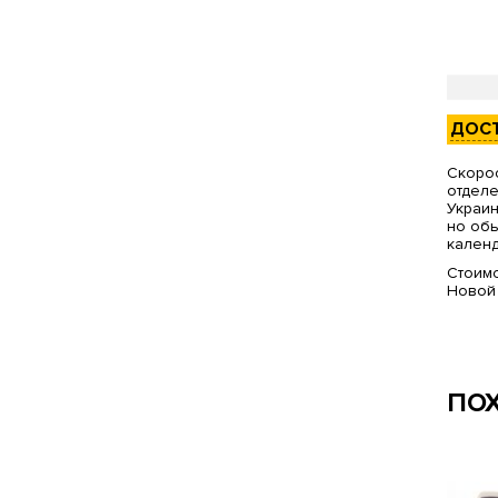
ДОС
Скорос
отделе
Украин
но обы
календ
Стоимо
Новой
ПО