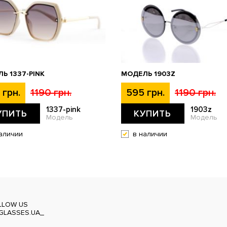
Ь 1337-PINK
МОДЕЛЬ 1903Z
 грн.
1190 грн.
595 грн.
1190 грн.
1337-pink
1903z
УПИТЬ
КУПИТЬ
Модель
Модель
аличии
в наличии
LLOW US
GLASSES.UA_