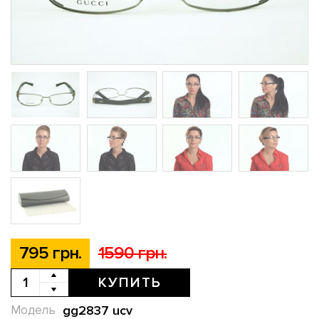
795 грн.
1590 грн.
КУПИТЬ
gg2837 ucv
Модель